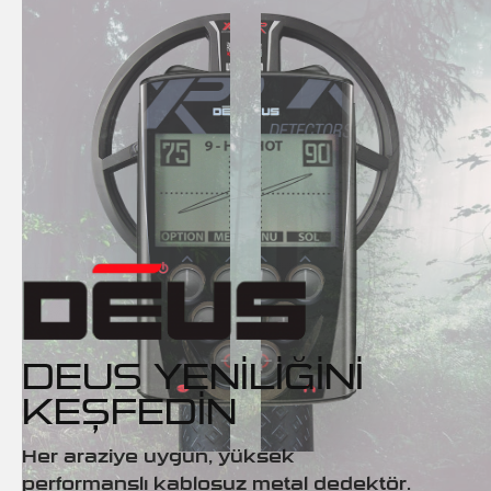
DEUS YENILIĞINI
KEŞFEDIN
Her araziye uygun, yüksek
performanslı kablosuz metal dedektör.