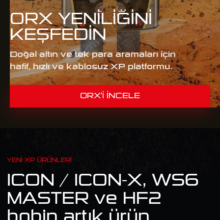
ORX YENILIĞINI
KEŞFEDIN
Doğal altın ve tek para aramaları için
hafif, hızlı ve kablosuz XP platformu.
ORX'I İNCELE
YENI XP ÜRÜNLERI
ICON / ICON-X, WS6
MASTER ve HF2
bobin artık ürün