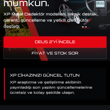
mümkün.
XP Metal Dedektör modelleri, teknik destek,
garanti, güncelleme ve yetkili distribütör
desteği.
DEUS 2'YI İNCELE
FIYAT VE STOK SOR
XP CIHAZINIZI GÜNCEL TUTUN
XP araştırma ve geliştirme ekibinin
yayınladığı son yazılım güncellemelerine
ücretsiz ve kolay şekilde ulaşın.