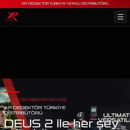
XP DEDEKTÖR TÜRKİYE YETKİLİ DİSTRİBÜTÖRÜ
YETKILI DISTRIBÜTÖR DESTEĞI
XP DEDEKTÖR TÜRKIYE
DISTRIBÜTÖRÜ
DEUS 2 ile her şey