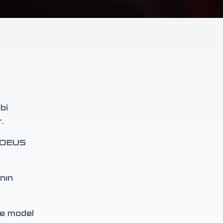
bi
.
. DEUS
nın
de model