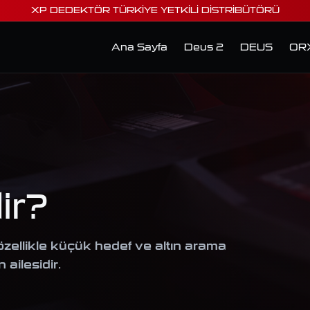
XP DEDEKTÖR TÜRKİYE YETKİLİ DİSTRİBÜTÖRÜ
Ana Sayfa
Deus 2
DEUS
OR
ir?
zellikle küçük hedef ve altın arama
ailesidir.