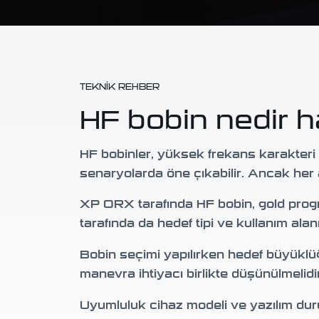
TEKNIK REHBER
HF bobin nedir 
HF bobinler, yüksek frekans karakteri 
senaryolarda öne çıkabilir. Ancak her a
XP ORX tarafında HF bobin, gold progra
tarafında da hedef tipi ve kullanım ala
Bobin seçimi yapılırken hedef büyüklüğ
manevra ihtiyacı birlikte düşünülmelidir
Uyumluluk cihaz modeli ve yazılım dur