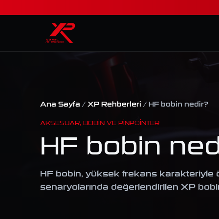
Ana Sayfa
/
XP Rehberleri
/ HF bobin nedir?
AKSESUAR, BOBIN VE PINPOINTER
HF bobin ned
HF bobin, yüksek frekans karakteriyle ö
senaryolarında değerlendirilen XP bobin 