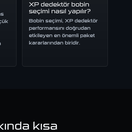
XP dedektör bobin
seçimi nasıl yapılır?
ns
Bobin seçimi, XP dedektör
üçük
performansını doğrudan
etkileyen en önemli paket
kararlarından biridir.
n
kında kısa