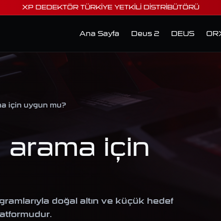
XP DEDEKTÖR TÜRKİYE YETKİLİ DİSTRİBÜTÖRÜ
Ana Sayfa
Deus 2
DEUS
OR
ma için uygun mu?
 arama için
ramlarıyla doğal altın ve küçük hedef
latformudur.