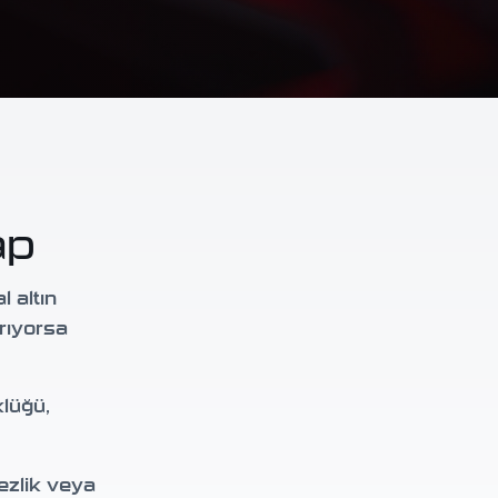
ap
l altın
rıyorsa
klüğü,
ezlik veya