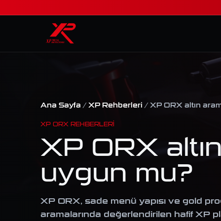
Ana Sayfa
/
XP Rehberleri
/ XP ORX altın ara
XP ORX REHBERLERI
XP ORX altın
uygun mu?
XP ORX, sade menü yapısı ve gold prog
aramalarında değerlendirilen hafif XP p