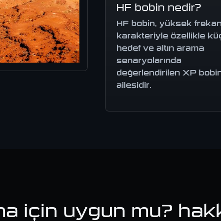
HF bobin nedir?
HF bobin, yüksek freka
karakteriyle özellikle k
hedef ve altın arama
senaryolarında
değerlendirilen XP bobi
ailesidir.
a için uygun mu? hak