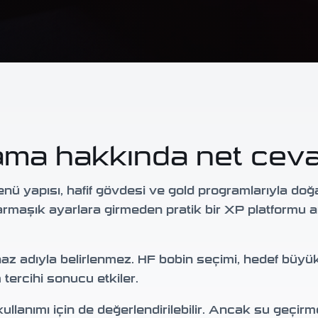
ama hakkında net cev
enü yapısı, hafif gövdesi ve gold programlarıyla doğa
armaşık ayarlara girmeden pratik bir XP platformu a
az adıyla belirlenmez. HF bobin seçimi, hedef büyü
tercihi sonucu etkiler.
lanımı için de değerlendirilebilir. Ancak su geçirm