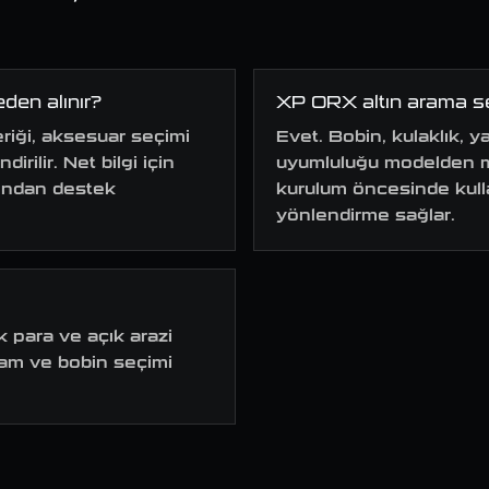
eden alınır?
XP ORX altın arama se
eriği, aksesuar seçimi
Evet. Bobin, kulaklık, 
ilir. Net bilgi için
uyumluluğu modelden mo
asından destek
kurulum öncesinde kul
yönlendirme sağlar.
 para ve açık arazi
gram ve bobin seçimi