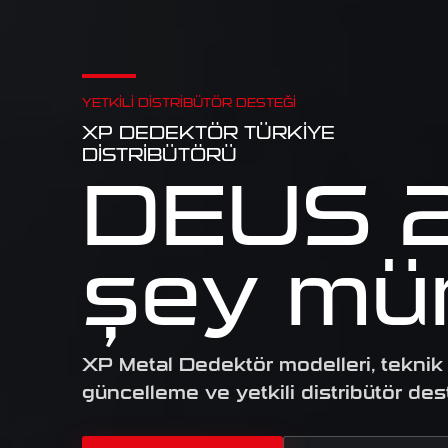
YETKILI DISTRIBÜTÖR DESTEĞI
XP DEDEKTÖR TÜRKIYE
DISTRIBÜTÖRÜ
DEUS 2 
şey mü
XP Metal Dedektör modelleri, teknik 
güncelleme ve yetkili distribütör des