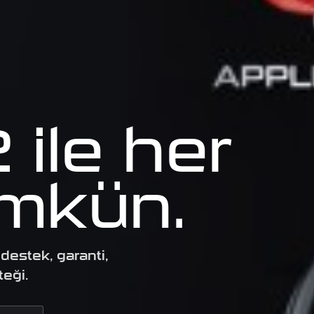
ile her
mkün.
destek, garanti,
teği.