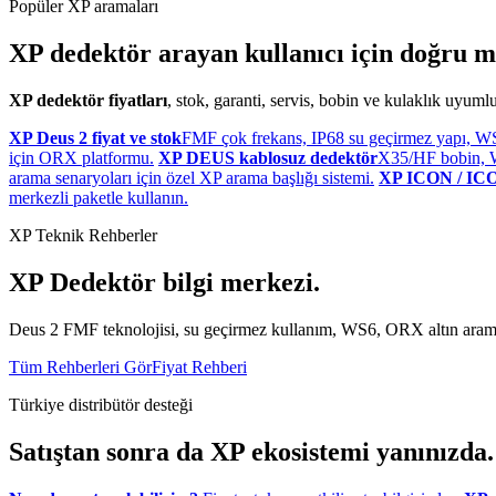
Popüler XP aramaları
XP dedektör arayan kullanıcı için doğru m
XP dedektör fiyatları
, stok, garanti, servis, bobin ve kulaklık uyum
XP Deus 2 fiyat ve stok
FMF çok frekans, IP68 su geçirmez yapı, W
için ORX platformu.
XP DEUS kablosuz dedektör
X35/HF bobin, WS
arama senaryoları için özel XP arama başlığı sistemi.
XP ICON / ICO
merkezli paketle kullanın.
XP Teknik Rehberler
XP Dedektör bilgi merkezi.
Deus 2 FMF teknolojisi, su geçirmez kullanım, WS6, ORX altın arama, 
Tüm Rehberleri Gör
Fiyat Rehberi
Türkiye distribütör desteği
Satıştan sonra da XP ekosistemi yanınızda.