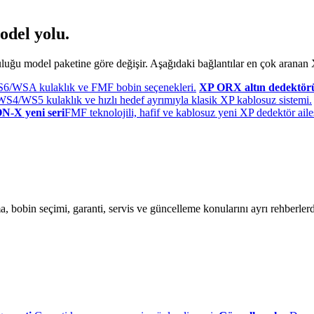
odel yolu.
luluğu model paketine göre değişir. Aşağıdaki bağlantılar en çok aranan X
S6/WSA kulaklık ve FMF bobin seçenekleri.
XP ORX altın dedektör
4/WS5 kulaklık ve hızlı hedef ayrımıyla klasik XP kablosuz sistemi.
N-X yeni seri
FMF teknolojili, hafif ve kablosuz yeni XP dedektör aile
bobin seçimi, garanti, servis ve güncelleme konularını ayrı rehberlerd