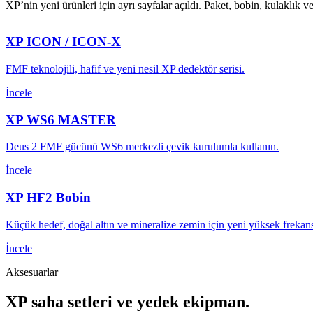
XP’nin yeni ürünleri için ayrı sayfalar açıldı. Paket, bobin, kulaklık
XP ICON / ICON-X
FMF teknolojili, hafif ve yeni nesil XP dedektör serisi.
İncele
XP WS6 MASTER
Deus 2 FMF gücünü WS6 merkezli çevik kurulumla kullanın.
İncele
XP HF2 Bobin
Küçük hedef, doğal altın ve mineralize zemin için yeni yüksek frekan
İncele
Aksesuarlar
XP saha setleri ve yedek ekipman.