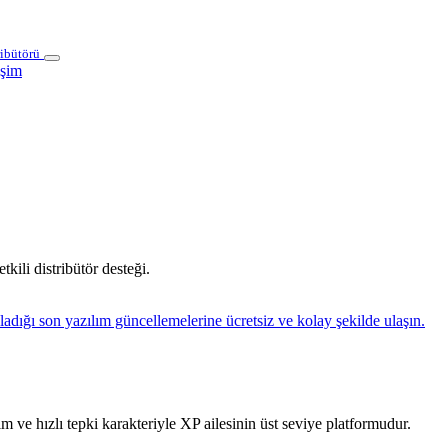
ribütörü
işim
kili distribütör desteği.
ladığı son yazılım güncellemelerine ücretsiz ve kolay şekilde ulaşın.
 ve hızlı tepki karakteriyle XP ailesinin üst seviye platformudur.