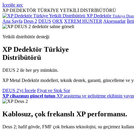
İçeriğe geç
XP DEDEKTÖR TÜRKİYE YETKİLİ DİSTRİBÜTÖRÜ
XP Dedektör
Türkiye Dist
Ana Sayfa
Deus 2
DEUS
ORX
XTREM HUNTER
Aksesuarlar
İlet
Yetkili distribütör desteği
XP Dedektör Türkiye
Distribütörü
DEUS 2 ile her şey mümkün.
XP Metal Dedektör modelleri, teknik destek, garanti, güncelleme ve yet
DEUS 2'yi İncele
Fiyat ve Stok Sor
XP cihazınızı güncel tutun
XP araştırma ve geliştirme ekibinin yayın
Kablosuz, çok frekanslı XP performansı.
Deus 2; hafif gövde, FMF çok frekans teknolojisi, su geçirmez kullanım