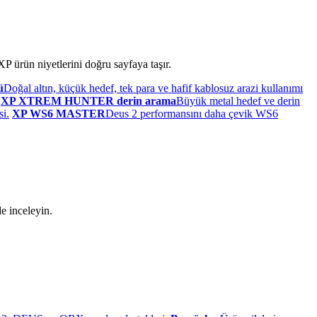
P ürün niyetlerini doğru sayfaya taşır.
ü
Doğal altın, küçük hedef, tek para ve hafif kablosuz arazi kullanımı
XP XTREM HUNTER derin arama
Büyük metal hedef ve derin
si.
XP WS6 MASTER
Deus 2 performansını daha çevik WS6
e inceleyin.