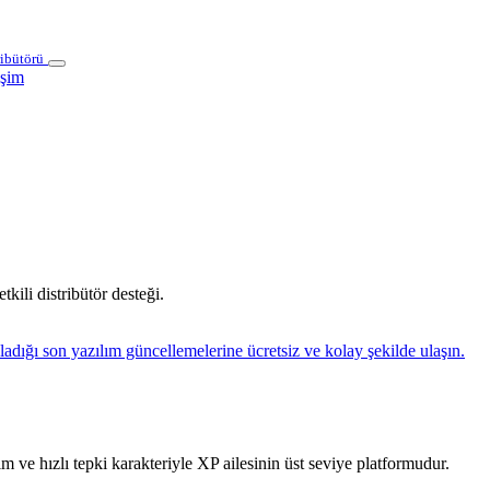
ribütörü
işim
kili distribütör desteği.
ladığı son yazılım güncellemelerine ücretsiz ve kolay şekilde ulaşın.
 ve hızlı tepki karakteriyle XP ailesinin üst seviye platformudur.