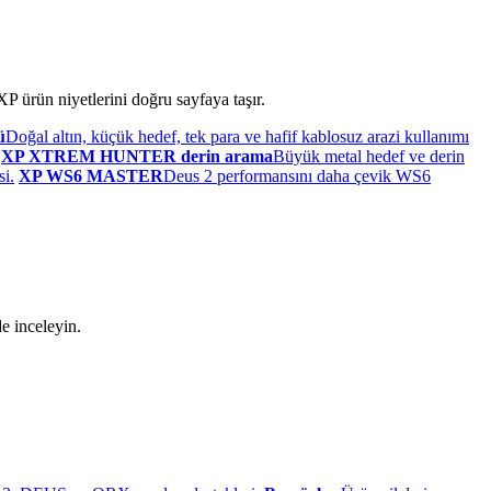
P ürün niyetlerini doğru sayfaya taşır.
ü
Doğal altın, küçük hedef, tek para ve hafif kablosuz arazi kullanımı
XP XTREM HUNTER derin arama
Büyük metal hedef ve derin
si.
XP WS6 MASTER
Deus 2 performansını daha çevik WS6
e inceleyin.