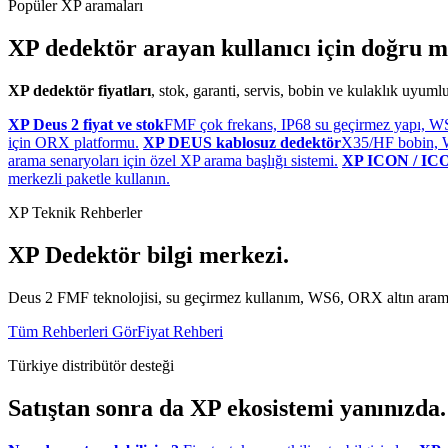
Popüler XP aramaları
XP dedektör arayan kullanıcı için doğru m
XP dedektör fiyatları
, stok, garanti, servis, bobin ve kulaklık uyum
XP Deus 2 fiyat ve stok
FMF çok frekans, IP68 su geçirmez yapı, W
için ORX platformu.
XP DEUS kablosuz dedektör
X35/HF bobin, WS
arama senaryoları için özel XP arama başlığı sistemi.
XP ICON / ICO
merkezli paketle kullanın.
XP Teknik Rehberler
XP Dedektör bilgi merkezi.
Deus 2 FMF teknolojisi, su geçirmez kullanım, WS6, ORX altın arama, 
Tüm Rehberleri Gör
Fiyat Rehberi
Türkiye distribütör desteği
Satıştan sonra da XP ekosistemi yanınızda.