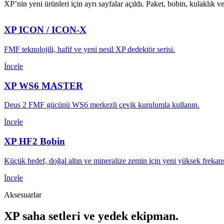
XP’nin yeni ürünleri için ayrı sayfalar açıldı. Paket, bobin, kulaklık
XP ICON / ICON-X
FMF teknolojili, hafif ve yeni nesil XP dedektör serisi.
İncele
XP WS6 MASTER
Deus 2 FMF gücünü WS6 merkezli çevik kurulumla kullanın.
İncele
XP HF2 Bobin
Küçük hedef, doğal altın ve mineralize zemin için yeni yüksek frekan
İncele
Aksesuarlar
XP saha setleri ve yedek ekipman.