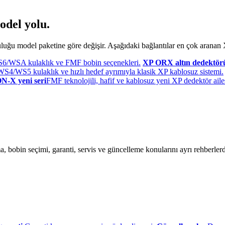
odel yolu.
luluğu model paketine göre değişir. Aşağıdaki bağlantılar en çok aranan X
S6/WSA kulaklık ve FMF bobin seçenekleri.
XP ORX altın dedektör
4/WS5 kulaklık ve hızlı hedef ayrımıyla klasik XP kablosuz sistemi.
N-X yeni seri
FMF teknolojili, hafif ve kablosuz yeni XP dedektör aile
bobin seçimi, garanti, servis ve güncelleme konularını ayrı rehberlerd