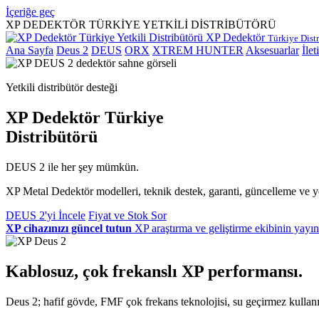
İçeriğe geç
XP DEDEKTÖR TÜRKİYE YETKİLİ DİSTRİBÜTÖRÜ
XP Dedektör
Türkiye Dist
Ana Sayfa
Deus 2
DEUS
ORX
XTREM HUNTER
Aksesuarlar
İlet
Yetkili distribütör desteği
XP Dedektör Türkiye
Distribütörü
DEUS 2 ile her şey mümkün.
XP Metal Dedektör modelleri, teknik destek, garanti, güncelleme ve yet
DEUS 2'yi İncele
Fiyat ve Stok Sor
XP cihazınızı güncel tutun
XP araştırma ve geliştirme ekibinin yayın
Kablosuz, çok frekanslı XP performansı.
Deus 2; hafif gövde, FMF çok frekans teknolojisi, su geçirmez kullanım