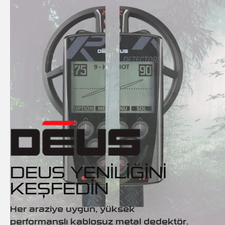
DEUS YENILIĞINI
KEŞFEDIN
Her araziye uygun, yüksek
performanslı kablosuz metal dedektör.