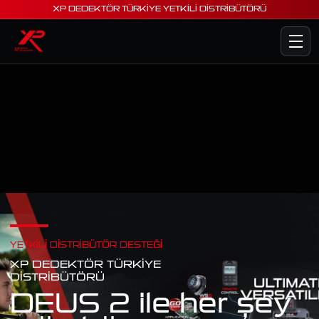
XP DEDEKTÖR TÜRKİYE YETKİLİ DİSTRİBÜTÖRÜ
YETKILI DISTRIBÜTÖR DESTEĞI
XP DEDEKTÖR TÜRKIYE
DISTRIBÜTÖRÜ
DEUS 2 ile her şey