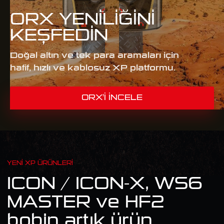
ORX YENILIĞINI
KEŞFEDIN
Doğal altın ve tek para aramaları için
hafif, hızlı ve kablosuz XP platformu.
ORX'I İNCELE
YENI XP ÜRÜNLERI
ICON / ICON-X, WS6
MASTER ve HF2
bobin artık ürün