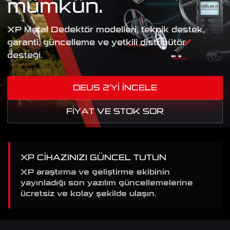
mümkün.
XP Metal Dedektör modelleri, teknik destek,
garanti, güncelleme ve yetkili distribütör
desteği.
DEUS 2'YI İNCELE
FIYAT VE STOK SOR
XP CIHAZINIZI GÜNCEL TUTUN
XP araştırma ve geliştirme ekibinin
yayınladığı son yazılım güncellemelerine
ücretsiz ve kolay şekilde ulaşın.